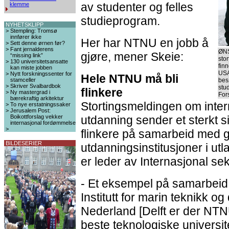
av studenter og felles
klemme
studieprogram.
NYHETSKLIPP
>
Stempling: Tromsø
innfører ikke
Her har NTNU en jobb å
>
Sett denne ørnen før?
>
Fant jernalderens
ØNS
gjøre, mener Skeie:
“missing link”
sto
>
130 universitetsansatte
fin
kan miste jobben
USA
>
Nytt forskningssenter for
Hele NTNU må bli
stamceller
bes
>
Skriver Svalbardbok
stud
flinkere
>
Ny mastergrad i
For
bærekraftig arkitektur
Stortingsmeldingen om inter
>
To nye erstatningssaker
>
Jerusalem Post:
Boikottforslag vekker
utdanning sender et sterkt si
internasjonal fordømmelse
>
flinkere på samarbeid med 
BILDESERIER
utdanningsinstitusjoner i utl
er leder av Internasjonal se
- Et eksempel på samarbeid
Institutt for marin teknikk og
Nederland [Delft er der NTN
beste teknologiske universit