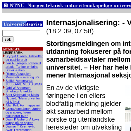
Internasjonalisering: - V
(18.2.09, 07:58)
Stortingsmeldingen om int
MENINGER:
utdanning fokuserer på fo
LESERBREV:
Brynjulf Owren: Tidskrifter
samarbeidsavtaler mellom
og papirforbruk
Ivar A. Bjørgen: Retten til
universitet. – Her har hel
arbeid. Tanker omkring
Brevik-saken
mener Internasjonal seksjo
Rigmor Austgulen:
Morsmelk – over og ut?
Soilikki Vettenranta:
JULEGAVE MED BISMAK
En av de viktigste
Odd W. Andersen:
Smelting i Antarktis
føringene i en ellers
Berit Kjeldstad og Mads
Nygård: ”Mens vi venter
blodfattig melding gjelder
på NTNU”
Allan Krill: For mappa mi
Greta Aune Jotun: Jøder
økt samarbeid mellom
og arabere, hvem
okkuperer hva?
norske og utenlandske
Bjørn K Alsberg: Å koke
suppe på en spiker
læresteder om utveksling
Bjørnar T Kvernevik:
Svar: Læresteder i