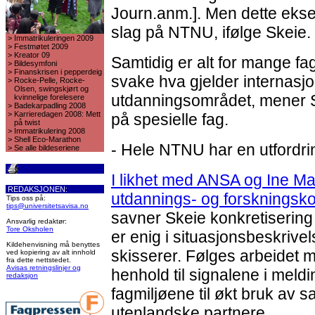
Journ.anm.]. Men dette eksem
slag på NTNU, ifølge Skeie.
>
Immatrikuleringen 2009
>
Festmøtet 2009
>
Kreator 09
Samtidig er alt for mange f
>
Bildesymfoni
>
Finanskrisen i pepperdeig
svake hva gjelder internasjo
>
Rocke-Pelle, Rocke-
Olsen, swingskjørt og
utdanningsområdet, mener Sk
kvinnelige forelesere
>
Badekarpadling 2008
>
Karrieredagen 2008: Mett
på spesielle fag.
på twist
>
Immatrikulering 2008
>
Shell Eco-Marathon
- Hele NTNU har en utfordrin
>
Se alle bildeseriene
I likhet med ANSA og Ine Mar
REDAKSJONEN:
utdannings- og forskningsko
Tips oss på:
tips@universitetsavisa.no
savner Skeie konkretisering 
Ansvarlig redaktør:
Tore Oksholen
er enig i situasjonsbeskrive
Kildehenvisning må benyttes
skisserer. Følges arbeidet m
ved kopiering av alt innhold
fra dette nettstedet.
Avisas retningslinjer og
henhold til signalene i meldi
redaksjon
fagmiljøene til økt bruk av
utenlandske partnere.