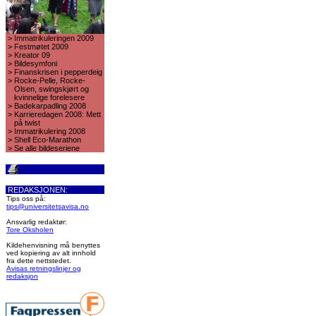
>
Immatrikuleringen 2009
>
Festmøtet 2009
>
Kreator 09
>
Bildesymfoni
>
Finanskrisen i pepperdeig
>
Rocke-Pelle, Rocke-
Olsen, swingskjørt og
kvinnelige forelesere
>
Badekarpadling 2008
>
Karrieredagen 2008: Mett
på twist
>
Immatrikulering 2008
>
Shell Eco-Marathon
>
Se alle bildeseriene
REDAKSJONEN:
Tips oss på:
tips@universitetsavisa.no
Ansvarlig redaktør:
Tore Oksholen
Kildehenvisning må benyttes
ved kopiering av alt innhold
fra dette nettstedet.
Avisas retningslinjer og
redaksjon