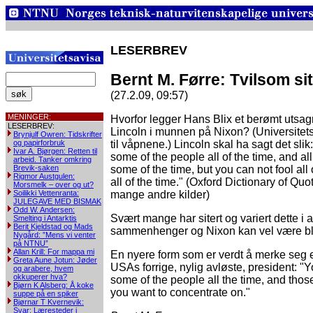
LESERBREV
Bernt M. Førre: Tvilsom sit
(27.2.09, 09:57)
MENINGER:
Hvorfor legger Hans Blix et berømt utsa
LESERBREV:
Lincoln i munnen på Nixon? (Universitets
Brynjulf Owren: Tidskrifter
og papirforbruk
til våpnene.) Lincoln skal ha sagt det slik
Ivar A. Bjørgen: Retten til
some of the people all of the time, and al
arbeid. Tanker omkring
Brevik-saken
some of the time, but you can not fool all
Rigmor Austgulen:
all of the time." (Oxford Dictionary of Quo
Morsmelk – over og ut?
Soilikki Vettenranta:
mange andre kilder)
JULEGAVE MED BISMAK
Odd W. Andersen:
Svært mange har sitert og variert dette i a
Smelting i Antarktis
Berit Kjeldstad og Mads
sammenhenger og Nixon kan vel være bl
Nygård: ”Mens vi venter
på NTNU”
Allan Krill: For mappa mi
En nyere form som er verdt å merke seg er
Greta Aune Jotun: Jøder
USAs forrige, nylig avløste, president: "Y
og arabere, hvem
okkuperer hva?
some of the people all the time, and thos
Bjørn K Alsberg: Å koke
you want to concentrate on."
suppe på en spiker
Bjørnar T Kvernevik:
Svar: Læresteder i