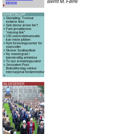
Bernt M. Førre
klemme
NYHETSKLIPP
>
Stempling: Tromsø
innfører ikke
>
Sett denne ørnen før?
>
Fant jernalderens
“missing link”
>
130 universitetsansatte
kan miste jobben
>
Nytt forskningssenter for
stamceller
>
Skriver Svalbardbok
>
Ny mastergrad i
bærekraftig arkitektur
>
To nye erstatningssaker
>
Jerusalem Post:
Boikottforslag vekker
internasjonal fordømmelse
>
BILDESERIER