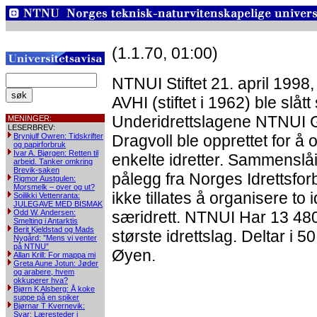
(1.1.70, 01:00)
NTNUI Stiftet 21. april 1998,
AVHI (stiftet i 1962) ble slå
Underidrettslagene NTNUI
MENINGER:
LESERBREV:
Brynjulf Owren: Tidskrifter
Dragvoll ble opprettet for å o
og papirforbruk
Ivar A. Bjørgen: Retten til
enkelte idretter. Sammenslå
arbeid. Tanker omkring
Brevik-saken
pålegg fra Norges Idrettsfor
Rigmor Austgulen:
Morsmelk – over og ut?
ikke tillates å organisere to
Soilikki Vettenranta:
JULEGAVE MED BISMAK
Odd W. Andersen:
særidrett. NTNUI Har 13 4
Smelting i Antarktis
Berit Kjeldstad og Mads
største idrettslag. Deltar i 50
Nygård: ”Mens vi venter
på NTNU”
Øyen.
Allan Krill: For mappa mi
Greta Aune Jotun: Jøder
og arabere, hvem
okkuperer hva?
Bjørn K Alsberg: Å koke
suppe på en spiker
Bjørnar T Kvernevik:
Svar: Læresteder i