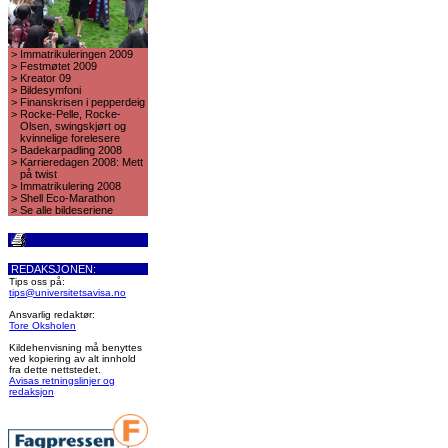
>
Immatrikuleringen 2009
>
Festmøtet 2009
>
Kreator 09
>
Bildesymfoni
>
Finanskrisen i pepperdeig
>
Rocke-Pelle, Rocke-
Olsen, swingskjørt og
kvinnelige forelesere
>
Badekarpadling 2008
>
Karrieredagen 2008: Mett
på twist
>
Immatrikulering 2008
>
Shell Eco-Marathon
>
Se alle bildeseriene
REDAKSJONEN:
Tips oss på:
tips@universitetsavisa.no
Ansvarlig redaktør:
Tore Oksholen
Kildehenvisning må benyttes
ved kopiering av alt innhold
fra dette nettstedet.
Avisas retningslinjer og
redaksjon