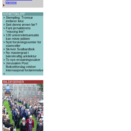
klemme
NYHETSKLIPP
>
Stempling: Tromsø
innfører ikke
>
Sett denne ørnen før?
>
Fant jernalderens
“missing link”
>
130 universitetsansatte
kan miste jobben
>
Nytt forskningssenter for
stamceller
>
Skriver Svalbardbok
>
Ny mastergrad i
bærekraftig arkitektur
>
To nye erstatningssaker
>
Jerusalem Post:
Boikottforslag vekker
internasjonal fordømmelse
>
BILDESERIER