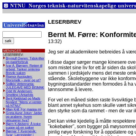
LESERBREV
Bernt M. Førre: Konformit
13:32)
MENINGER:
Jeg ser at akademikere bebreides å være
LESERBREV:
Brynjulf Owren: Tidskrifter
I disse dager sørger mange kinesere ove
og papirforbruk
Ivar A. Bjørgen: Retten til
som mistet sine liv for ett år siden da sk
arbeid. Tanker omkring
sammen i jordskjelv mens det meste omk
Brevik-saken
Rigmor Austgulen:
stående. Skolebyggene var ikke konfor
Morsmelk – over og ut?
bygningsstandarder men formodes å ha 
Soilikki Vettenranta:
JULEGAVE MED BISMAK
lønnsomme å levere.
Odd W. Andersen:
Smelting i Antarktis
Berit Kjeldstad og Mads
For vel en måned siden raste livsviktige by
Nygård: ”Mens vi venter
blant annet sykehus som skulle vært sikr
på NTNU”
Allan Krill: For mappa mi
den styrke som da rammet - men de var i
Greta Aune Jotun: Jøder
og arabere, hvem
okkuperer hva?
Det kan virke kjedelig å måtte respektere
Bjørn K Alsberg: Å koke
"kokebøker", som bygger på møysommeli
suppe på en spiker
Bjørnar T Kvernevik:
pinlig nøye forskning for å oppdatere og u
Svar: Læresteder i