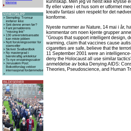
kunnskap. Men jeg vil helst ikke krysse en 
klemme
fly eller være i et hus som er utformet med
kreativ fantasi uten respekt for det nødve
NYHETSKLIPP
konforme.
>
Stempling: Tromsø
innfører ikke
>
Sett denne ørnen før?
Nyeste nummer av Nature, 14 mai i år, ha
>
Fant jernalderens
“missing link”
kommentar om noen kjente grupper anne
>
130 universitetsansatte
"Groups that support intelligent design, 
kan miste jobben
>
Nytt forskningssenter for
warming, claim that vaccines cause autis
stamceller
cigarettes are safe, believe that the terror
>
Skriver Svalbardbok
>
Ny mastergrad i
11 September 2001 were an intelligence-
bærekraftig arkitektur
deny the Holocaust all use similar tactics"
>
To nye erstatningssaker
>
Jerusalem Post:
anmeldelse av boka Denying AIDS: Cons
Boikottforslag vekker
Theories, Pseudoscience, and Human Tr
internasjonal fordømmelse
>
BILDESERIER