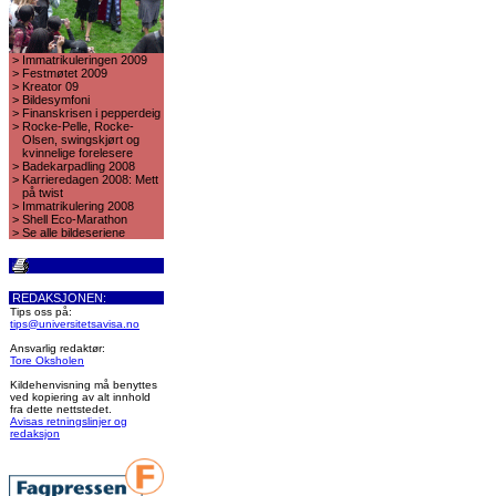
>
Immatrikuleringen 2009
>
Festmøtet 2009
>
Kreator 09
>
Bildesymfoni
>
Finanskrisen i pepperdeig
>
Rocke-Pelle, Rocke-
Olsen, swingskjørt og
kvinnelige forelesere
>
Badekarpadling 2008
>
Karrieredagen 2008: Mett
på twist
>
Immatrikulering 2008
>
Shell Eco-Marathon
>
Se alle bildeseriene
REDAKSJONEN:
Tips oss på:
tips@universitetsavisa.no
Ansvarlig redaktør:
Tore Oksholen
Kildehenvisning må benyttes
ved kopiering av alt innhold
fra dette nettstedet.
Avisas retningslinjer og
redaksjon