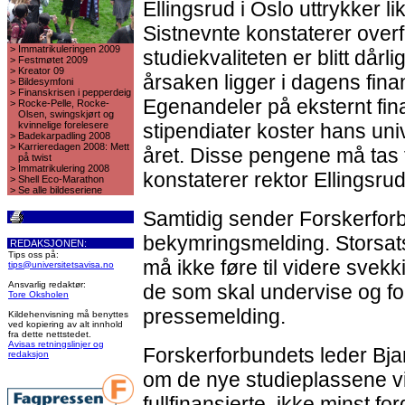
Ellingsrud i Oslo uttrykker 
Sistnevnte konstaterer overf
>
Immatrikuleringen 2009
studiekvaliteten er blitt dårl
>
Festmøtet 2009
>
Kreator 09
årsaken ligger i dagens fin
>
Bildesymfoni
>
Finanskrisen i pepperdeig
Egenandeler på eksternt fina
>
Rocke-Pelle, Rocke-
Olsen, swingskjørt og
kvinnelige forelesere
stipendiater koster hans univ
>
Badekarpadling 2008
>
Karrieredagen 2008: Mett
året. Disse pengene må tas 
på twist
>
Immatrikulering 2008
konstaterer rektor Ellingsrud
>
Shell Eco-Marathon
>
Se alle bildeseriene
Samtidig sender Forskerforb
bekymringsmelding. Storsat
REDAKSJONEN:
Tips oss på:
må ikke føre til videre svekk
tips@universitetsavisa.no
Ansvarlig redaktør:
de som skal undervise og for
Tore Oksholen
pressemelding.
Kildehenvisning må benyttes
ved kopiering av alt innhold
fra dette nettstedet.
Avisas retningslinjer og
Forskerforbundets leder Bja
redaksjon
om de nye studieplassene vi
fullfinansierte, ikke minst 