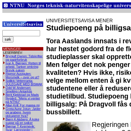
UNIVERSITETSAVISA MENER
Studiepoeng på billigs
Tora Aaslands innsats i re
har høstet godord fra de fl
MENINGER:
LESERBREV:
studieplasser skal opprettes
Brynjulf Owren: Tidskrifter
og papirforbruk
Men følger det nok penger 
Ivar A. Bjørgen: Retten til
arbeid. Tanker omkring
Brevik-saken
kvaliteten? Hvis ikke, risi
Rigmor Austgulen:
Morsmelk – over og ut?
velge mellom enten å gi kva
Soilikki Vettenranta:
JULEGAVE MED BISMAK
studentene eller å reduser
Odd W. Andersen:
Smelting i Antarktis
studietilbud. Studiepoeng
Berit Kjeldstad og Mads
Nygård: ”Mens vi venter
på NTNU”
billigsalg: På Dragvoll fås 
Allan Krill: For mappa mi
Greta Aune Jotun: Jøder
bussbillett.
og arabere, hvem
okkuperer hva?
Bjørn K Alsberg: Å koke
Regjeringen l
suppe på en spiker
Bjørnar T Kvernevik:
Svar: Læresteder i