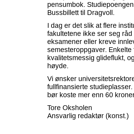
pensumbok. Studiepoengene k
Bussbillett til Dragvoll.
I dag er det slik at flere ins
fakultetene ikke ser seg råd ti
eksamener eller kreve innle
semesteroppgaver. Enkelte f
kvalitetsmessig glideflukt, o
høyde.
Vi ønsker universitetsrektor
fullfinansierte studieplasse
bør koste mer enn 60 kroner (
Tore Oksholen
Ansvarlig redaktør (konst.)