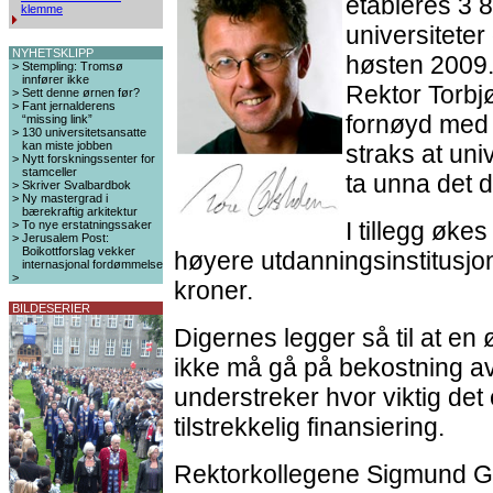
etableres 3 
klemme
universiteter
NYHETSKLIPP
høsten 2009.
>
Stempling: Tromsø
innfører ikke
Rektor Torbj
>
Sett denne ørnen før?
>
Fant jernalderens
fornøyd med 
“missing link”
>
130 universitetsansatte
kan miste jobben
straks at univ
>
Nytt forskningssenter for
stamceller
ta unna det d
>
Skriver Svalbardbok
>
Ny mastergrad i
bærekraftig arkitektur
I tillegg øke
>
To nye erstatningssaker
>
Jerusalem Post:
Boikottforslag vekker
høyere utdanningsinstitusjo
internasjonal fordømmelse
>
kroner.
BILDESERIER
Digernes legger så til at en 
ikke må gå på bekostning av
understreker hvor viktig det
tilstrekkelig finansiering.
Rektorkollegene Sigmund G