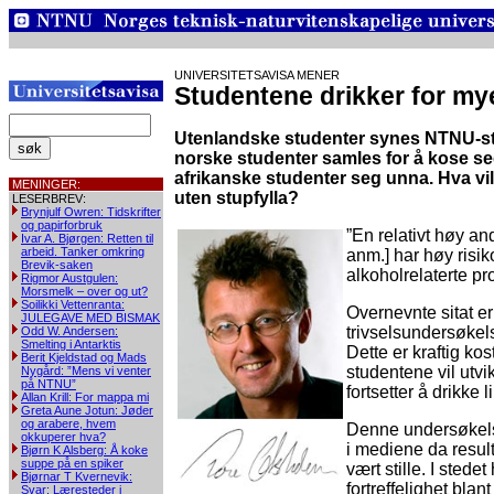
UNIVERSITETSAVISA MENER
Studentene drikker for m
Utenlandske studenter synes NTNU-st
norske studenter samles for å kose seg
afrikanske studenter seg unna. Hva v
MENINGER:
uten stupfylla?
LESERBREV:
Brynjulf Owren: Tidskrifter
og papirforbruk
”En relativt høy a
Ivar A. Bjørgen: Retten til
arbeid. Tanker omkring
anm.] har høy risi
Brevik-saken
alkoholrelaterte p
Rigmor Austgulen:
Morsmelk – over og ut?
Soilikki Vettenranta:
Overnevnte sitat er
JULEGAVE MED BISMAK
trivselsundersøkel
Odd W. Andersen:
Smelting i Antarktis
Dette er kraftig kos
Berit Kjeldstad og Mads
studentene vil utv
Nygård: ”Mens vi venter
på NTNU”
fortsetter å drikke
Allan Krill: For mappa mi
Greta Aune Jotun: Jøder
og arabere, hvem
Denne undersøkelse
okkuperer hva?
i mediene da result
Bjørn K Alsberg: Å koke
suppe på en spiker
vært stille. I sted
Bjørnar T Kvernevik:
fortreffelighet blan
Svar: Læresteder i