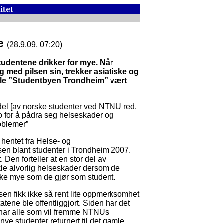
ye
(28.9.09, 07:20)
udentene drikker for mye. Når
 med pilsen sin, trekker asiatiske og
ille ”Studentbyen Trondheim” vært
ndel [av norske studenter ved NTNU red.
ko for å pådra seg helseskader og
roblemer”
 hentet fra Helse- og
sen blant studenter i Trondheim 2007.
t. Den forteller at en stor del av
ikle alvorlig helseskader dersom de
 like mye som de gjør som student.
n fikk ikke så rent lite oppmerksomhet
atene ble offentliggjort. Siden har det
et har alle som vil fremme NTNUs
t nye studenter returnert til det gamle