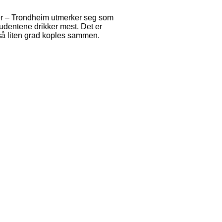
er – Trondheim utmerker seg som
udentene drikker mest. Det er
 så liten grad koples sammen.