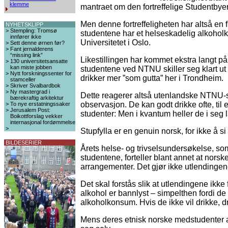
klemme
mantraet om den fortreffelige Studentby
Men denne fortreffeligheten har altså en
NYHETSKLIPP
>
Stempling: Tromsø
studentene har et helseskadelig alkoho
innfører ikke
Universitetet i Oslo.
>
Sett denne ørnen før?
>
Fant jernalderens
“missing link”
Likestillingen har kommet ekstra langt p
>
130 universitetsansatte
kan miste jobben
studentene ved NTNU skiller seg klart ut
>
Nytt forskningssenter for
drikker mer ”som gutta” her i Trondheim.
stamceller
>
Skriver Svalbardbok
>
Ny mastergrad i
Dette reagerer altså utenlandske NTNU-s
bærekraftig arkitektur
observasjon. De kan godt drikke ofte, til 
>
To nye erstatningssaker
>
Jerusalem Post:
studenter: Men i kvantum heller de i seg 
Boikottforslag vekker
internasjonal fordømmelse
>
Stupfylla er en genuin norsk, for ikke å s
BILDESERIER
Årets helse- og trivselsundersøkelse, s
studentene, forteller blant annet at norske
arrangementer. Det gjør ikke utlendingen
Det skal forstås slik at utlendingene ikk
alkohol er bannlyst – simpelthen fordi de 
alkoholkonsum. Hvis de ikke vil drikke, dr
Mens deres etnisk norske medstudenter alt