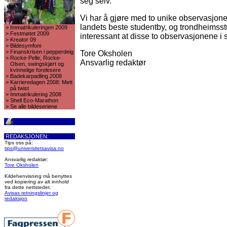
seg selv.
Vi har å gjøre med to unike observasjon
landets beste studentby, og trondheimsst
>
Immatrikuleringen 2009
>
Festmøtet 2009
interessant at disse to observasjonene i
>
Kreator 09
>
Bildesymfoni
>
Finanskrisen i pepperdeig
Tore Oksholen
>
Rocke-Pelle, Rocke-
Ansvarlig redaktør
Olsen, swingskjørt og
kvinnelige forelesere
>
Badekarpadling 2008
>
Karrieredagen 2008: Mett
på twist
>
Immatrikulering 2008
>
Shell Eco-Marathon
>
Se alle bildeseriene
REDAKSJONEN:
Tips oss på:
tips@universitetsavisa.no
Ansvarlig redaktør:
Tore Oksholen
Kildehenvisning må benyttes
ved kopiering av alt innhold
fra dette nettstedet.
Avisas retningslinjer og
redaksjon