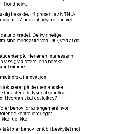
en Trondheim.
 fuktig bakside. 44 prosent av NTNU-
lkunsum – 7 prosent høyere enn ved
å dette området. De kvinnelige
 fra sine medsøstre ved UiO, ved at de
tudenter på. Her er en interessann
en viss grad oftere, enn norske
langt mindre.
i midtnorsk, innovasjon.
om fokuserer på de utenlandske
 studenter etterlyser alkoholfrie
e. Hvordan skal det tolkes?
e føler behov for arrangement hvor
føler de kontrollerer eget
ikker de ikke.
så føler behov for å bli beskyttet mot