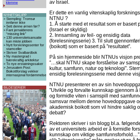
av Israel.
klemme
Er dette en vanlig vitenskaplig forsknin
NYHETSKLIPP
NTNU ?
>
Stempling: Tromsø
innfører ikke
1. Å starte med et resultat som er basert p
>
Sett denne ørnen før?
(Israel er skyldig)
>
Fant jernalderens
“missing link”
2. Innsamling av feil- og ensidig data
>
130 universitetsansatte
(forelesningsserie) 3. Til slutt gjennomføri
kan miste jobben
>
Nytt forskningssenter for
(boikott) som er basert på ”resultatet”.
stamceller
>
Skriver Svalbardbok
>
Ny mastergrad i
På sin hjemmeside blir NTNUs visjon pres
bærekraftig arkitektur
”…skal NTNU skape forståelse av samspi
>
To nye erstatningssaker
>
Jerusalem Post:
kultur, samfunn, natur og teknologi”. Ste
Boikottforslag vekker
ensidig forelesningsserie med denne vi
internasjonal fordømmelse
>
NTNU presenterer en av sin hovedoppg
BILDESERIER
”Utvikle og forvalte kunnskap gjennom å
og formidle viten i samspill med samfunne
samsvar mellom denne hovedoppgave o
akademisk boikott som vil hindre saklig o
debatt?
Rektoren skriver i sin blogg bl.a. følgende
av et universitets arbeid er å formidle fo
kunnskap om viktige samfunnsforhold…”.