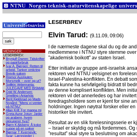
LESERBREV
Elvin Tarud:
(9.11.09, 09:06)
I de nærmeste dagene skal du og de and
MENINGER:
medlemmene i NTNU styre stemme over f
LESERBREV:
”akademisk boikott” av staten Israel.
Brynjulf Owren: Tidskrifter
og papirforbruk
Ivar A. Bjørgen: Retten til
Etter initiativ av gruppe anti-israelsk ansa
arbeid. Tanker omkring
rektoren ved NTNU velsignet en foreles
Brevik-saken
Rigmor Austgulen:
Israel-Palestina-konflikten. En debatt so
Morsmelk – over og ut?
fakta kunne ha selvfølgelig bidratt til bed
Soilikki Vettenranta:
JULEGAVE MED BISMAK
av denne komplisert konflikten. Men initi
Odd W. Andersen:
rektoren vil det annerledes og har invitert
Smelting i Antarktis
Berit Kjeldstad og Mads
foredragsholdere som er kjent for sine an
Nygård: ”Mens vi venter
holdninger. Ingen nøytral forsker eller en 
på NTNU”
Allan Krill: For mappa mi
historiker ble invitert.
Greta Aune Jotun: Jøder
og arabere, hvem
okkuperer hva?
Resultat av en slik forelesningsserie er k
Bjørn K Alsberg: Å koke
– Israel er skyldig og må fordemmes. Og 
suppe på en spiker
Bjørnar T Kvernevik:
”resultat” skal styre ta beslutning om aka
Svar: Læresteder i