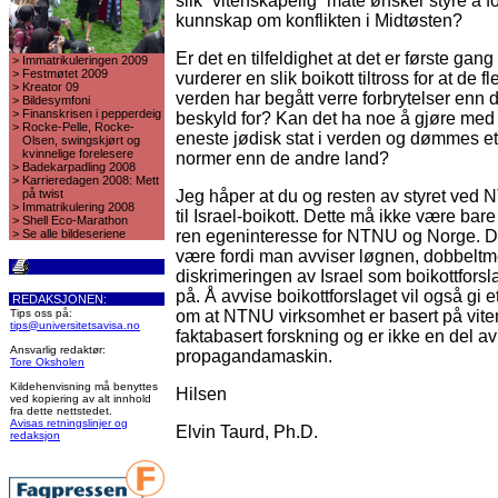
slik ”vitenskapelig” måte ønsker styre å f
kunnskap om konflikten i Midtøsten?
Er det en tilfeldighet at det er første ga
>
Immatrikuleringen 2009
>
Festmøtet 2009
vurderer en slik boikott tiltross for at de fl
>
Kreator 09
verden har begått verre forbrytelser enn d
>
Bildesymfoni
>
Finanskrisen i pepperdeig
beskyld for? Kan det ha noe å gjøre med a
>
Rocke-Pelle, Rocke-
eneste jødisk stat i verden og dømmes et
Olsen, swingskjørt og
kvinnelige forelesere
normer enn de andre land?
>
Badekarpadling 2008
>
Karrieredagen 2008: Mett
på twist
Jeg håper at du og resten av styret ved 
>
Immatrikulering 2008
til Israel-boikott. Dette må ikke være bar
>
Shell Eco-Marathon
>
Se alle bildeseriene
ren egeninteresse for NTNU og Norge. D
være fordi man avviser løgnen, dobbeltm
diskrimeringen av Israel som boikottfors
på. Å avvise boikottforslaget vil også gi et
REDAKSJONEN:
Tips oss på:
om at NTNU virksomhet er basert på vite
tips@universitetsavisa.no
faktabasert forskning og er ikke en del av
Ansvarlig redaktør:
propagandamaskin.
Tore Oksholen
Kildehenvisning må benyttes
Hilsen
ved kopiering av alt innhold
fra dette nettstedet.
Avisas retningslinjer og
Elvin Taurd, Ph.D.
redaksjon