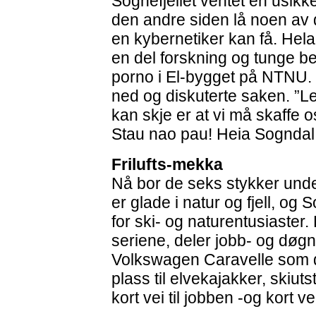
Sognefjellet ventet en usikke
den andre siden lå noen av d
en kybernetiker kan få. Hela
en del forskning og tunge b
porno i El-bygget på NTNU.
ned og diskuterte saken. ”Le
kan skje er at vi må skaffe o
Stau nao pau! Heia Sogndal
Frilufts-mekka
Nå bor de seks stykker und
er glade i natur og fjell, og
for ski- og naturentusiaster
seriene, deler jobb- og døgn
Volkswagen Caravelle som de
plass til elvekajakker, skiut
kort vei til jobben -og kort ve