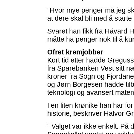
”Hvor mye penger må jeg ska
at dere skal bli med å starte 
Svaret han fikk fra Håvard Ha
måtte ha penger nok til å k
Ofret kremjobber
Kort tid etter hadde Gregus
fra Sparebanken Vest sitt n
kroner fra Sogn og Fjordan
og Jørn Borgesen hadde til
teknologi og avansert matem
I en liten krønike han har fo
historie, beskriver Halvor G
” Valget var ikke enkelt. På