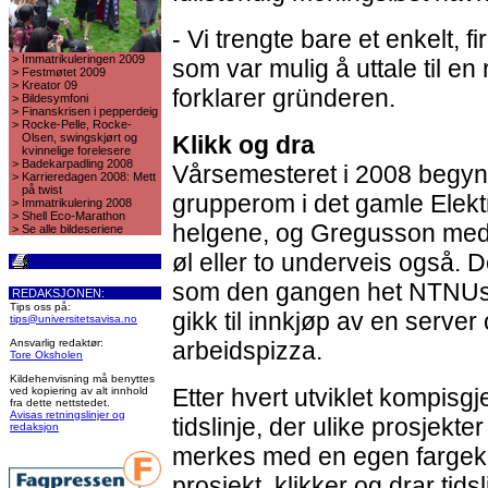
- Vi trengte bare et enkelt,
>
Immatrikuleringen 2009
som var mulig å uttale til en r
>
Festmøtet 2009
>
Kreator 09
forklarer gründeren.
>
Bildesymfoni
>
Finanskrisen i pepperdeig
>
Rocke-Pelle, Rocke-
Olsen, swingskjørt og
Klikk og dra
kvinnelige forelesere
>
Badekarpadling 2008
Vårsemesteret i 2008 begyn
>
Karrieredagen 2008: Mett
på twist
grupperom i det gamle Elektr
>
Immatrikulering 2008
>
Shell Eco-Marathon
helgene, og Gregusson medg
>
Se alle bildeseriene
øl eller to underveis også. D
som den gangen het NTNUs
REDAKSJONEN:
Tips oss på:
gikk til innkjøp av en serve
tips@universitetsavisa.no
Ansvarlig redaktør:
arbeidspizza.
Tore Oksholen
Kildehenvisning må benyttes
Etter hvert utviklet kompisg
ved kopiering av alt innhold
fra dette nettstedet.
Avisas retningslinjer og
tidslinje, der ulike prosjekt
redaksjon
merkes med en egen fargeko
prosjekt, klikker og drar tids