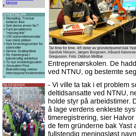
klemme
NYHETSKLIPP
>
Stempling: Tromsø
innfører ikke
>
Sett denne ørnen før?
>
Fant jernalderens
“missing link”
>
130 universitetsansatte
kan miste jobben
>
Nytt forskningssenter for
stamceller
Tar time for time. 4/5 deler av gründerteamet bak Yast
>
Skriver Svalbardbok
Sandvik Nilsson, Jørgen Borgesen, Håvard Halvorse
>
Ny mastergrad i
Gregusson. Foto: Oddrun Midtbø
bærekraftig arkitektur
Entreprenørskolen. De hadde
>
To nye erstatningssaker
>
Jerusalem Post:
Boikottforslag vekker
ved NTNU, og bestemte seg fo
internasjonal fordømmelse
>
- Vi ville ta tak i et problem
BILDESERIER
deltidsansatte ved NTNU, n
holde styr på arbeidstimer. 
å lage verdens enkleste sys
timeregistrering, sier Halv
de fem gründerne bak Yast a
fullstendig meningsløst navn