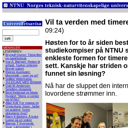
Vil ta verden med timer
09:24)
Høsten for to år siden bes
MENINGER:
studiekompiser på NTNU se
LESERBREV:
Brynjulf Owren: Tidskrifter
enkleste formen for timere
og papirforbruk
Ivar A. Bjørgen: Retten til
sett. Kanskje har striden 
arbeid. Tanker omkring
Brevik-saken
funnet sin løsning?
Rigmor Austgulen:
Morsmelk – over og ut?
Soilikki Vettenranta:
JULEGAVE MED BISMAK
Nå har de sluppet den inter
Odd W. Andersen:
Smelting i Antarktis
lovordene strømmer inn.
Berit Kjeldstad og Mads
Nygård: ”Mens vi venter
på NTNU”
Allan Krill: For mappa mi
Greta Aune Jotun: Jøder
og arabere, hvem
okkuperer hva?
Bjørn K Alsberg: Å koke
suppe på en spiker
Bjørnar T Kvernevik:
Svar: Læresteder i