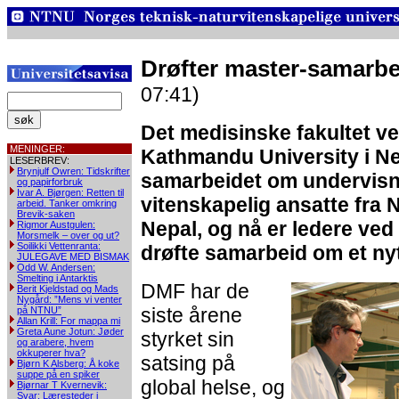
Drøfter master-samarb
07:41)
Det medisinske fakultet v
MENINGER:
Kathmandu University i Ne
LESERBREV:
Brynjulf Owren: Tidskrifter
samarbeidet om undervisni
og papirforbruk
Ivar A. Bjørgen: Retten til
vitenskapelig ansatte fra N
arbeid. Tanker omkring
Brevik-saken
Nepal, og nå er ledere ved
Rigmor Austgulen:
Morsmelk – over og ut?
Soilikki Vettenranta:
drøfte samarbeid om et ny
JULEGAVE MED BISMAK
Odd W. Andersen:
Smelting i Antarktis
DMF har de
Berit Kjeldstad og Mads
Nygård: ”Mens vi venter
siste årene
på NTNU”
Allan Krill: For mappa mi
Greta Aune Jotun: Jøder
styrket sin
og arabere, hvem
okkuperer hva?
satsing på
Bjørn K Alsberg: Å koke
suppe på en spiker
global helse, og
Bjørnar T Kvernevik:
Svar: Læresteder i