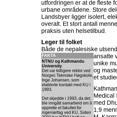
utfordringen er at de fleste 
urbane områdene. Store deler
Landsbyer ligger isolert, elek
overalt. Et stort antall men
praksis uten helsetilbud.
Leger til folket
Både de nepalesiske utsend
ansatte 
FAKTA
NTNU og Kathmandu
unike mu
University
og maste
Det var tidligere rektor ved
Norges Tekniske Høgskole,
et studi
Inge Johansen, som
etablerte kontakt med KU i
Kathmand
1993.
Medical 
Det skjedde i 1993, da det
med Dhul
ble inngått samarbeid om å
opprette et fakultet for
1,9 menne
ingeniørfag ved KU. Siden
M. Karma