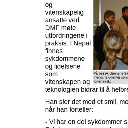
og
vitenskapelig
ansatte ved
DMF møte
utfordringene i
praksis. I Nepal
finnes
sykdommene
og lidelsene
som
På besøk
Gjestene fra
medisinstudenter som h
vitenskapen og
tonen raskt.
teknologien bidrar til å helb
Han sier det med et smil, me
når han forteller:
- Vi har en del sykdommer s