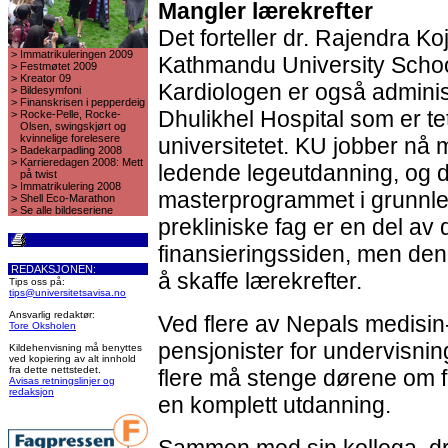
Mangler lærekrefter
Det forteller dr. Rajendra Ko
>
Immatrikuleringen 2009
Kathmandu University Schoo
>
Festmøtet 2009
>
Kreator 09
Kardiologen er også adminis
>
Bildesymfoni
>
Finanskrisen i pepperdeig
Dhulikhel Hospital som er te
>
Rocke-Pelle, Rocke-
Olsen, swingskjørt og
kvinnelige forelesere
universitetet. KU jobber nå
>
Badekarpadling 2008
>
Karrieredagen 2008: Mett
ledende legeutdanning, og d
på twist
>
Immatrikulering 2008
masterprogrammet i grunnl
>
Shell Eco-Marathon
>
Se alle bildeseriene
prekliniske fag er en del av 
finansieringssiden, men den 
REDAKSJONEN:
å skaffe lærekrefter.
Tips oss på:
tips@universitetsavisa.no
Ansvarlig redaktør:
Ved flere av Nepals medisin
Tore Oksholen
pensjonister for undervisning
Kildehenvisning må benyttes
ved kopiering av alt innhold
fra dette nettstedet.
flere må stenge dørene om få
Avisas retningslinjer og
redaksjon
en komplett utdanning.