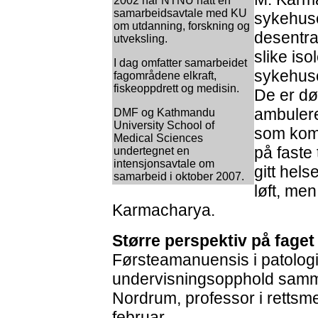
2002 har NTNU hatt en
samarbeidsavtale med KU
sykehuse
om utdanning, forskning og
desentral
utveksling.
slike iso
I dag omfatter samarbeidet
sykehuse
fagområdene elkraft,
fiskeoppdrett og medisin.
De er d
ambulere
DMF og Kathmandu
University School of
som komm
Medical Sciences
på faste 
undertegnet en
intensjonsavtale om
gitt hels
samarbeid i oktober 2007.
løft, men
Karmacharya.
Større perspektiv på faget
Førsteamanuensis i patologi
undervisningsopphold samm
Nordrum, professor i rettsm
februar.