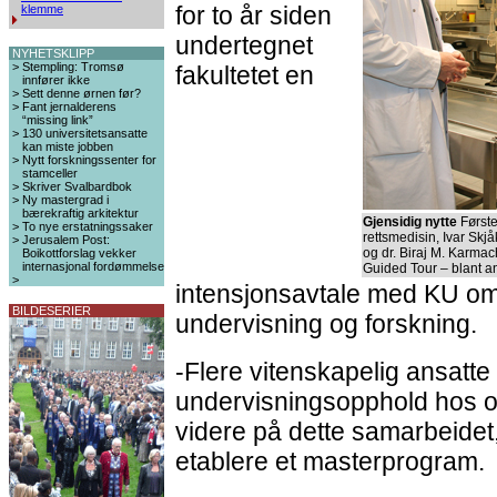
for to år siden
klemme
undertegnet
NYHETSKLIPP
>
Stempling: Tromsø
fakultetet en
innfører ikke
>
Sett denne ørnen før?
>
Fant jernalderens
“missing link”
>
130 universitetsansatte
kan miste jobben
>
Nytt forskningssenter for
stamceller
>
Skriver Svalbardbok
>
Ny mastergrad i
bærekraftig arkitektur
Gjensidig nytte
Første
>
To nye erstatningssaker
rettsmedisin, Ivar Skj
>
Jerusalem Post:
og dr. Biraj M. Karma
Boikottforslag vekker
internasjonal fordømmelse
Guided Tour – blant a
>
intensjonsavtale med KU o
BILDESERIER
undervisning og forskning.
-Flere vitenskapelig ansatte
undervisningsopphold hos o
videre på dette samarbeidet, 
etablere et masterprogram.