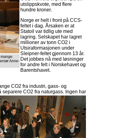
utslippskvote, med flere
hundre kroner.
Norge er helt i front på CCS-
feltet i dag. Årsaken er at
Statoil var tidlig ute med
lagring. Selskapet har lagret
millioner av tonn CO2 i
Utsiraformasjonen under
Sleipner-feltet gjennom 13 år.
e mange.
Det jobbes nå med løsninger
ngeniør Anne-
for andre felt i Norskehavet og
Barentshavet.
 fange CO2 fra industri, gass- og
 å separere CO2 fra naturgass. Ingen
har