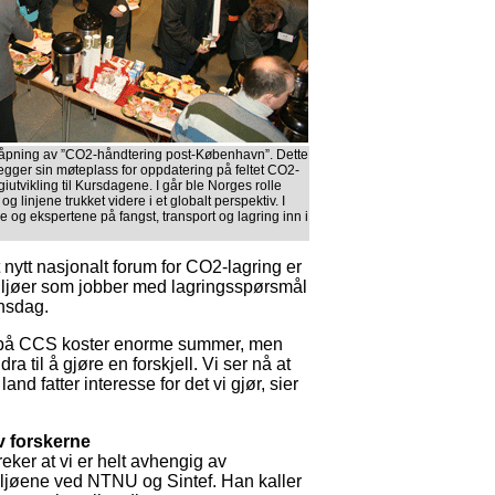
et åpning av ”CO2-håndtering post-København”. Dette
egger sin møteplass for oppdatering på feltet CO2-
iutvikling til Kursdagene. I går ble Norges rolle
g linjene trukket videre i et globalt perspektiv. I
 og ekspertene på fangst, transport og lagring inn i
 nytt nasjonalt forum for CO2-lagring er
iljøer som jobber med lagringsspørsmål
onsdag.
 på CCS koster enorme summer, men
ra til å gjøre en forskjell. Vi ser nå at
 land fatter interesse for det vi gjør, sier
v forskerne
eker at vi er helt avhengig av
ljøene ved NTNU og Sintef. Han kaller