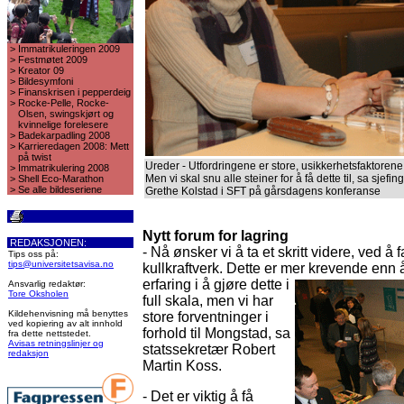
>
Immatrikuleringen 2009
>
Festmøtet 2009
>
Kreator 09
>
Bildesymfoni
>
Finanskrisen i pepperdeig
>
Rocke-Pelle, Rocke-
Olsen, swingskjørt og
kvinnelige forelesere
>
Badekarpadling 2008
>
Karrieredagen 2008: Mett
på twist
Ureder - Utfordringene er store, usikkerhetsfaktoren
>
Immatrikulering 2008
Men vi skal snu alle steiner for å få dette til, sa sjefi
>
Shell Eco-Marathon
>
Se alle bildeseriene
Grethe Kolstad i SFT på gårsdagens konferanse
Nytt forum for lagring
REDAKSJONEN:
- Nå ønsker vi å ta et skritt videre, ved å
Tips oss på:
tips@universitetsavisa.no
kullkraftverk. Dette er mer krevende enn
erfaring i å gjøre dette i
Ansvarlig redaktør:
Tore Oksholen
full skala, men vi har
Kildehenvisning må benyttes
store forventninger i
ved kopiering av alt innhold
forhold til Mongstad, sa
fra dette nettstedet.
Avisas retningslinjer og
statssekretær Robert
redaksjon
Martin Koss.
- Det er viktig å få