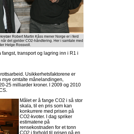
ekretær Robert Martin Kåss mener Norge er i ferd
når det gjelder CO2-håndtering. Her i samtale med
der Helge Rossvoll.
angst, transport og lagring inn i R1 i
rottsarbeid. Usikkerhetsfaktorene er
n mye omtalte månelandingen,
 20-25 milliarder kroner. I 2009 og 2010
CCS.
Målet er å fange CO2 i så stor
skala, til en pris som kan
konkurrere med prisen på
CO2-kvoter. I dag spriker
estimatene på
rensekostnaden for et tonn
CO2 i forhold til prisen på en