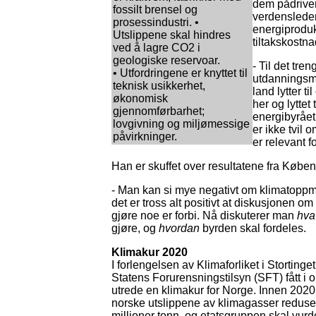
dem pådrivere
fossilt brensel og
verdensleden
prosessindustri. •
energiproduk
Utslippene skal hindres
tiltakskostn
ved å lagre CO2 i
geologiske reservoar.
- Til det tre
• Utfordringene er knyttet til
utdanningsmi
teknisk usikkerhet,
land lytter t
økonomisk
her og lyttet
gjennomførbarhet;
energibyrået 
lovgivning og miljømessige
er ikke tvil 
påvirkninger.
er relevant f
Han er skuffet over resultatene fra Køben
- Man kan si mye negativt om klimatopp
det er tross alt positivt at diskusjonen o
gjøre noe er forbi. Nå diskuterer man
hva
gjøre, og
hvordan
byrden skal fordeles.
Klimakur 2020
I forlengelsen av Klimaforliket i Stortinget
Statens Forurensningstilsyn (SFT) fått i 
utrede en klimakur for Norge. Innen 2020
norske utslippene av klimagasser redus
millioner tonn, og etatsgruppen skal vurd