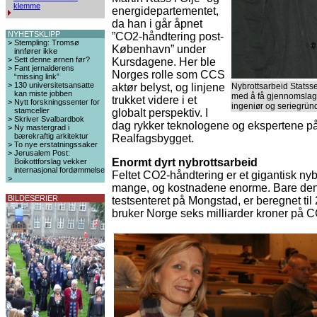
klemme
energidepartementet,
da han i går åpnet
NYHETSKLIPP
”CO2-håndtering post-
>
Stempling: Tromsø
København” under
innfører ikke
>
Sett denne ørnen før?
Kursdagene. Her ble
>
Fant jernalderens
Norges rolle som CCS
“missing link”
>
130 universitetsansatte
aktør belyst, og linjene
Nybrottsarbeid Statss
kan miste jobben
med å få gjennomslag 
trukket videre i et
>
Nytt forskningssenter for
ingeniør og seriegrün
stamceller
globalt perspektiv. I
>
Skriver Svalbardbok
dag rykker teknologene og ekspertene på f
>
Ny mastergrad i
bærekraftig arkitektur
Realfagsbygget.
>
To nye erstatningssaker
>
Jerusalem Post:
Enormt dyrt nybrottsarbeid
Boikottforslag vekker
internasjonal fordømmelse
Feltet CO2-håndtering er et gigantisk nyb
>
mange, og kostnadene enorme. Bare de
BILDESERIER
testsenteret på Mongstad, er beregnet til
bruker Norge seks milliarder kroner på 