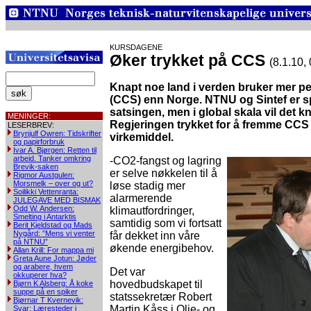
KURSDAGENE
Øker trykket på CCS
(8.1.10,
Knapt noe land i verden bruker mer p
(CCS) enn Norge. NTNU og Sintef er s
satsingen, men i global skala vil det 
MENINGER:
Regjeringen trykket for å fremme CCS 
LESERBREV:
Brynjulf Owren: Tidskrifter
virkemiddel.
og papirforbruk
Ivar A. Bjørgen: Retten til
arbeid. Tanker omkring
-CO2-fangst og lagring
Brevik-saken
er selve nøkkelen til å
Rigmor Austgulen:
Morsmelk – over og ut?
løse stadig mer
Soilikki Vettenranta:
alarmerende
JULEGAVE MED BISMAK
Odd W. Andersen:
klimautfordringer,
Smelting i Antarktis
samtidig som vi fortsatt
Berit Kjeldstad og Mads
Nygård: ”Mens vi venter
får dekket inn våre
på NTNU”
økende energibehov.
Allan Krill: For mappa mi
Greta Aune Jotun: Jøder
og arabere, hvem
Det var
okkuperer hva?
hovedbudskapet til
Bjørn K Alsberg: Å koke
suppe på en spiker
statssekretær Robert
Bjørnar T Kvernevik:
Martin Kåss i Olje- og
Svar: Læresteder i