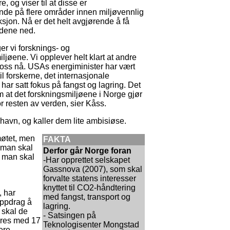
, og viser til at disse er
de på flere områder innen miljøvennlig
sjon. Nå er det helt avgjørende å få
adene ned.
nger vi forsknings- og
ljøene. Vi opplever helt klart at andre
il oss nå. USAs energiminister har vært
 til forskerne, det internasjonale
har satt fokus på fangst og lagring. Det
om at det forskningsmiljøene i Norge gjør
or resten av verden, sier Kåss.
havn, og kaller dem lite ambisiøse.
møtet, men
FAKTA
m man skal
Derfor går Norge foran
man skal
-Har opprettet selskapet
Gassnova (2007), som skal
forvalte statens interesser
knyttet til CO2-håndtering
, har
med fangst, transport og
oppdrag å
lagring.
 skal de
- Satsingen på
eres med 17
Teknologisenter Mongstad
ere