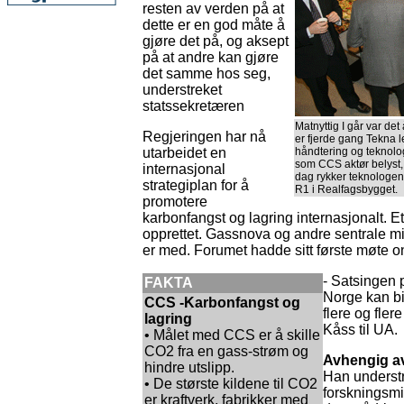
resten av verden på at
dette er en god måte å
gjøre det på, og aksept
på at andre kan gjøre
det samme hos seg,
understreket
statssekretæren
Matnyttig I går var d
Regjeringen har nå
er fjerde gang Tekna l
utarbeidet en
håndtering og teknolog
som CCS aktør belyst, o
internasjonal
dag rykker teknologene
strategiplan for å
R1 i Realfagsbygget.
promotere
karbonfangst og lagring internasjonalt. Et
opprettet. Gassnova og andre sentrale m
er med. Forumet hadde sitt første møte 
- Satsingen
FAKTA
Norge kan bid
CCS -Karbonfangst og
flere og flere
lagring
Kåss til UA.
• Målet med CCS er å skille
CO2 fra en gass-strøm og
Avhengig a
hindre utslipp.
Han understr
• De største kildene til CO2
forskningsmi
er kraftverk, fabrikker med