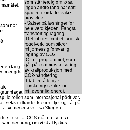
som står ferdig om to år.
klimamålet.
Ingen andre land har satt
spaden i jorda for slike
prosjekter.
- Satser på løsninger for
, som har
hele verdikjeden: Fangst,
for
transport og lagring.
-Det jobbes med et juridisk
på
regelverk, som sikrer
miljømessig forsvarlig
lagring av CO2.
-Climit-programmet, som
går på kommersialisering
er en lang
av kraftproduksjon med
r en mengde
CO2-håndtering.
-Etablert åtte nye
Forskningssentre for
nale
miljøvennlig energi.
 grunnlaget
l spille rollen som internasjonal pådriver.
ker seks milliarder kroner i fjor og i år på
ler at vi mener alvor, sa Skogen.
erstreket at CCS må realiseres i
l sammenheng, om vi skal lykkes.