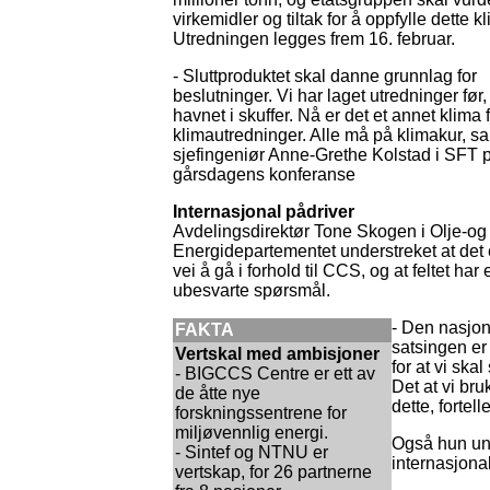
virkemidler og tiltak for å oppfylle dette 
Utredningen legges frem 16. februar.
- Sluttproduktet skal danne grunnlag for
beslutninger. Vi har laget utredninger før
havnet i skuffer. Nå er det et annet klima 
klimautredninger. Alle må på klimakur, sa
sjefingeniør Anne-Grethe Kolstad i SFT 
gårsdagens konferanse
Internasjonal pådriver
Avdelingsdirektør Tone Skogen i Olje-og
Energidepartementet understreket at det 
vei å gå i forhold til CCS, og at feltet ha
ubesvarte spørsmål.
- Den nasjo
FAKTA
satsingen er
Vertskal med ambisjoner
for at vi ska
- BIGCCS Centre er ett av
Det at vi bru
de åtte nye
dette, fortel
forskningssentrene for
miljøvennlig energi.
Også hun und
- Sintef og NTNU er
internasjona
vertskap, for 26 partnerne