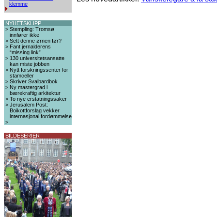
klemme
NYHETSKLIPP
>
Stempling: Tromsø
innfører ikke
>
Sett denne ørnen før?
>
Fant jernalderens
“missing link”
>
130 universitetsansatte
kan miste jobben
>
Nytt forskningssenter for
stamceller
>
Skriver Svalbardbok
>
Ny mastergrad i
bærekraftig arkitektur
>
To nye erstatningssaker
>
Jerusalem Post:
Boikottforslag vekker
internasjonal fordømmelse
>
BILDESERIER