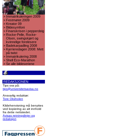
>
Immatrikuleringen 2009
>
Festmøtet 2009
>
Kreator 09
>
Bildesymfoni
>
Finanskrisen i pepperdeig
>
Rocke-Pelle, Rocke-
Olsen, swingskjørt og
kvinnelige forelesere
>
Badekarpadling 2008
>
Karrieredagen 2008: Mett
på twist
>
Immatrikulering 2008
>
Shell Eco-Marathon
>
Se alle bildeseriene
REDAKSJONEN:
Tips oss på:
tips@universitetsavisa.no
Ansvarlig redaktør:
Tore Oksholen
Kildehenvisning må benyttes
ved kopiering av alt innhold
fra dette nettstedet.
Avisas retningslinjer og
redaksjon