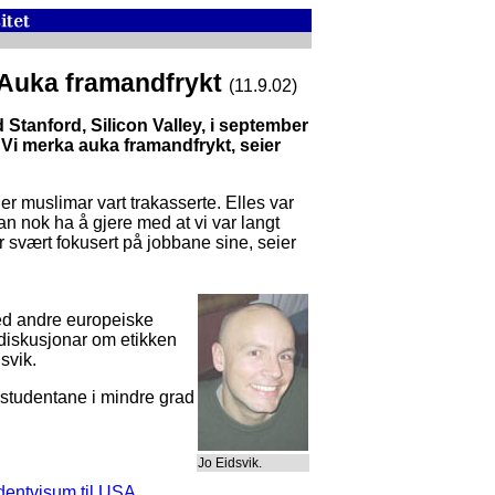
 Auka framandfrykt
(11.9.02)
 Stanford, Silicon Valley, i september
. - Vi merka auka framandfrykt, seier
er muslimar vart trakasserte. Elles var
n nok ha å gjere med at vi var langt
r svært fokusert på jobbane sine, seier
d andre europeiske
 diskusjonar om etikken
svik.
e studentane i mindre grad
Jo Eidsvik.
dentvisum til USA