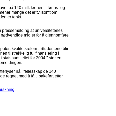
avet på 140 mill. kroner til lønns- og
ener mange det er tvilsomt om
den er tenkt.
n pressemelding at universitetenes
res nødvendige midler for å gjennomføre
putert kvalitetsreform. Studentene blir
 en tilstrekkelig fullfinansiering i
 statsbudsjettet for 2004," sier en
semeldingen.
terlyser nå i fellesskap de 140
de regnet med å få tilbakeført etter
orskning