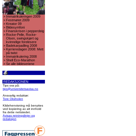
>
Immatrikuleringen 2009
>
Festmøtet 2009
>
Kreator 09
>
Bildesymfoni
>
Finanskrisen i pepperdeig
>
Rocke-Pelle, Rocke-
Olsen, swingskjørt og
kvinnelige forelesere
>
Badekarpadling 2008
>
Karrieredagen 2008: Mett
på twist
>
Immatrikulering 2008
>
Shell Eco-Marathon
>
Se alle bildeseriene
REDAKSJONEN:
Tips oss på:
tips@universitetsavisa.no
Ansvarlig redaktør:
Tore Oksholen
Kildehenvisning må benyttes
ved kopiering av alt innhold
fra dette nettstedet.
Avisas retningslinjer og
redaksjon