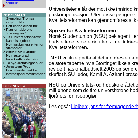
klemme
Universitetene får derimot ikke innfridd kr
priskompensasjon. Uten disse pengene m
NYHETSKLIPP
>
Stempling: Tromsø
Kvalitetsreformen kan gjennomføres slik 
innfører ikke
>
Sett denne ørnen før?
>
Fant jernalderens
Spøker for Kvalitetsreformen
“missing link”
Norsk Studentunion (NSU) beklager i i e
>
130 universitetsansatte
kan miste jobben
budsjetter er videreført uten at det tilfø
>
Nytt forskningssenter for
Kvalitetsreformen.
stamceller
>
Skriver Svalbardbok
>
Ny mastergrad i
"NSU vil ikke godta at det innføres en am
bærekraftig arkitektur
de store taperne hvis Stortinget ikke sikrer
>
To nye erstatningssaker
>
Jerusalem Post:
revidert nasjonalbudsjett 2003 og senere i
Boikottforslag vekker
skuffet NSU-leder, Kamil A. Azhar i pres
internasjonal fordømmelse
>
NSU og Universitets- og høgskolerådet et
BILDESERIER
millionene som de fire universitetene had
fjorårets lønnsoppgjør.
Les også:
Holberg-pris for fremragende f