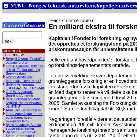
REVIDERT STATSBUDSJETT:
En milliard ekstra til fors
Kapitalen i Fondet for forskning og ny
det opprettes et forskningsfond på 20
priskompensasjon får universitetene i
MENINGER:
LESERBREV:
Brynjulf Owren: Tidskrifter
Dette er blant hovedpunktene i forslaget t
og papirforbruk
og forskningsdepartementets område.
Ivar A. Bjørgen: Retten til
arbeid. Tanker omkring
Brevik-saken
I en pressemelding skriver departementet 
Rigmor Austgulen:
grunnleggende forskning er en hovedprior
Morsmelk – over og ut?
Soilikki Vettenranta:
foreslår derfor å øke kapitalen i Forskning
JULEGAVE MED BISMAK
år. Med dagens rentenivå vil dette øke bev
Odd W. Andersen:
Smelting i Antarktis
grunnleggende forskning med drøyt 20 mill
Berit Kjeldstad og Mads
2005. Samlet avkastning fra Forskningsfo
Nygård: ”Mens vi venter
på NTNU”
kroner. Samlet fondskapital blir 30,8 mrd.
Allan Krill: For mappa mi
Greta Aune Jotun: Jøder
og arabere, hvem
Regjeringen foreslår videre at det etabl
okkuperer hva?
en kapital på 200 mill. kroner. Avkastninge
Bjørn K Alsberg: Å koke
suppe på en spiker
fremragende forskning innenfor samfunn
Bjørnar T Kvernevik:
første gang deles ut i 2004, 250 år etter
Svar: Læresteder i