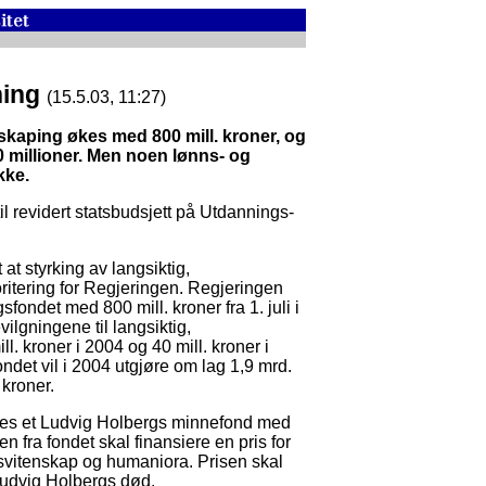
kning
(15.5.03, 11:27)
skaping økes med 800 mill. kroner, og
0 millioner. Men noen lønns- og
kke.
il revidert statsbudsjett på Utdannings-
at styrking av langsiktig,
itering for Regjeringen. Regjeringen
sfondet med 800 mill. kroner fra 1. juli i
ilgningene til langsiktig,
. kroner i 2004 og 40 mill. kroner i
ndet vil i 2004 utgjøre om lag 1,9 mrd.
 kroner.
eres et Ludvig Holbergs minnefond med
n fra fondet skal finansiere en pris for
svitenskap og humaniora. Prisen skal
 Ludvig Holbergs død.