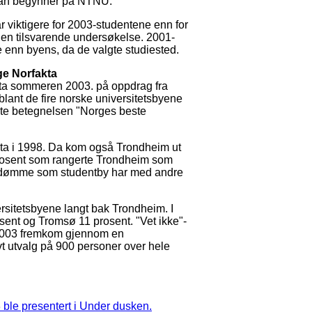
s man begynner på NTNU.
iktigere for 2003-studentene enn for
 en tilsvarende undersøkelse. 2001-
enn byens, da de valgte studiested.
ge Norfakta
kta sommeren 2003. på oppdrag fra
blant de fire norske universitetsbyene
nte betegnelsen "Norges beste
ta i 1998. Da kom også Trondheim ut
prosent som rangerte Trondheim som
mdømme som studentby har med andre
sitetsbyene langt bak Trondheim. I
sent og Tromsø 11 prosent. "Vet ikke"-
 2003 fremkom gjennom en
vt utvalg på 900 personer over hele
 ble presentert i Under dusken.