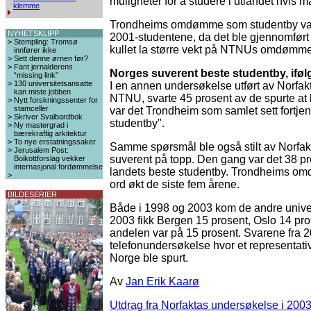
muligheter for å studere i utlandet hvi
klemme
Trondheims omdømme som studentby var v
NYHETSKLIPP
2001-studentene, da det ble gjennomført
>
Stempling: Tromsø
kullet la større vekt på NTNUs omdømme 
innfører ikke
>
Sett denne ørnen før?
>
Fant jernalderens
Norges suverent beste studentby, iføl
“missing link”
>
130 universitetsansatte
I en annen undersøkelse utført av Norfa
kan miste jobben
NTNU, svarte 45 prosent av de spurte at 
>
Nytt forskningssenter for
stamceller
var det Trondheim som samlet sett fortje
>
Skriver Svalbardbok
studentby".
>
Ny mastergrad i
bærekraftig arkitektur
>
To nye erstatningssaker
Samme spørsmål ble også stilt av Norfak
>
Jerusalem Post:
suverent på topp. Den gang var det 38 
Boikottforslag vekker
internasjonal fordømmelse
landets beste studentby. Trondheims o
>
ord økt de siste fem årene.
BILDESERIER
Både i 1998 og 2003 kom de andre univer
2003 fikk Bergen 15 prosent, Oslo 14 pro
andelen var på 15 prosent. Svarene fra
telefonundersøkelse hvor et representati
Norge ble spurt.
Av
Jan Erik Kaarø
Utdrag fra Norfaktas undersøkelse i 2003