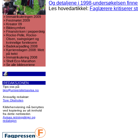
Og detaljene i 1998-undersøkelsen finner
Les hovedartikkel:
Faglærere kritiserer s
>
Immatrikuleringen 2009
>
Festmøtet 2009
>
Kreator 09
>
Bildesymfoni
>
Finanskrisen i pepperdeig
>
Rocke-Pelle, Rocke-
Olsen, swingskjørt og
kvinnelige forelesere
>
Badekarpadling 2008
>
Karrieredagen 2008: Mett
på twist
>
Immatrikulering 2008
>
Shell Eco-Marathon
>
Se alle bildeseriene
REDAKSJONEN:
Tips oss på:
tips@universitetsavisa.no
Ansvarlig redaktør:
Tore Oksholen
Kildehenvisning må benyttes
ved kopiering av alt innhold
fra dette nettstedet.
Avisas retningslinjer og
redaksjon