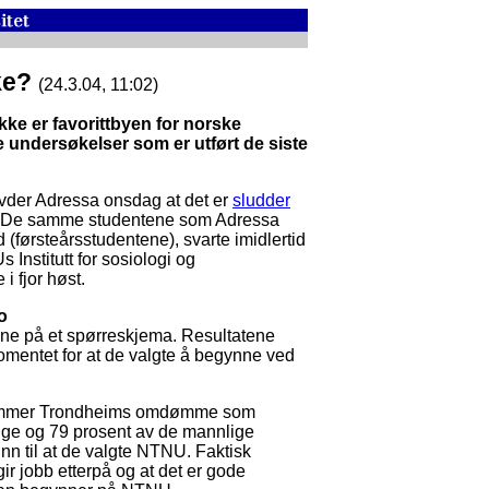
kke?
(24.3.04, 11:02)
ke er favorittbyen for norske
 undersøkelser som er utført de siste
vder Adressa onsdag at det er
sludder
De samme studentene som Adressa
 (førsteårsstudentene), svarte imidlertid
nstitutt for sosiologi og
i fjor høst.
o
ene på et spørreskjema. Resultatene
e momentet for at de valgte å begynne ved
 kommer Trondheims omdømme som
lige og 79 prosent av de mannlige
nn til at de valgte NTNU. Faktisk
r jobb etterpå og at det er gode