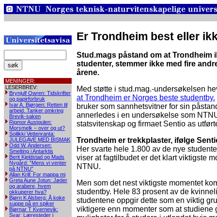
Er Trondheim best eller i
Stud.mags påstand om at Trondheim ik
studenter, stemmer ikke med fire andre
årene.
MENINGER:
LESERBREV:
Med støtte i stud.mag.-undersøkelsen he
Brynjulf Owren: Tidskrifter
at Trondheim er Norges beste studentby.
og papirforbruk
Ivar A. Bjørgen: Retten til
bruker som sannhetsvitner for sin påstand
arbeid. Tanker omkring
annerledes i en undersøkelse som NTNUs I
Brevik-saken
Rigmor Austgulen:
statsvitenskap og firmaet Sentio as utførte 
Morsmelk – over og ut?
Soilikki Vettenranta:
Trondheim er trekkplaster, ifølge Senti
JULEGAVE MED BISMAK
Odd W. Andersen:
Her svarte hele 1.800 av de nye student
Smelting i Antarktis
viser at fagtilbudet er det klart viktigst
Berit Kjeldstad og Mads
Nygård: ”Mens vi venter
NTNU.
på NTNU”
Allan Krill: For mappa mi
Greta Aune Jotun: Jøder
Men som det nest viktigste momentet
og arabere, hvem
studentby. Hele 83 prosent av de kvinne
okkuperer hva?
Bjørn K Alsberg: Å koke
studentene oppgir dette som en viktig gru
suppe på en spiker
viktigere enn momenter som at studiene gi
Bjørnar T Kvernevik:
Svar: Læresteder i