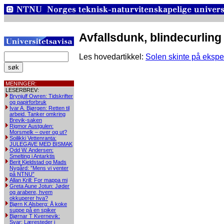
Avfallsdunk, blindecurling 
Les hovedartikkel:
Solen skinte på ekspe
MENINGER:
LESERBREV:
Brynjulf Owren: Tidskrifter
og papirforbruk
Ivar A. Bjørgen: Retten til
arbeid. Tanker omkring
Brevik-saken
Rigmor Austgulen:
Morsmelk – over og ut?
Soilikki Vettenranta:
JULEGAVE MED BISMAK
Odd W. Andersen:
Smelting i Antarktis
Berit Kjeldstad og Mads
Nygård: ”Mens vi venter
på NTNU”
Allan Krill: For mappa mi
Greta Aune Jotun: Jøder
og arabere, hvem
okkuperer hva?
Bjørn K Alsberg: Å koke
suppe på en spiker
Bjørnar T Kvernevik:
Svar: Læresteder i