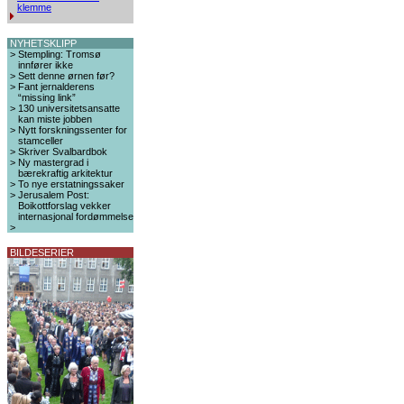
klemme
NYHETSKLIPP
>
Stempling: Tromsø
innfører ikke
>
Sett denne ørnen før?
>
Fant jernalderens
“missing link”
>
130 universitetsansatte
kan miste jobben
>
Nytt forskningssenter for
stamceller
>
Skriver Svalbardbok
>
Ny mastergrad i
bærekraftig arkitektur
>
To nye erstatningssaker
>
Jerusalem Post:
Boikottforslag vekker
internasjonal fordømmelse
>
BILDESERIER