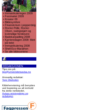
>
Immatrikuleringen 2009
>
Festmøtet 2009
>
Kreator 09
>
Bildesymfoni
>
Finanskrisen i pepperdeig
>
Rocke-Pelle, Rocke-
Olsen, swingskjørt og
kvinnelige forelesere
>
Badekarpadling 2008
>
Karrieredagen 2008: Mett
på twist
>
Immatrikulering 2008
>
Shell Eco-Marathon
>
Se alle bildeseriene
REDAKSJONEN:
Tips oss på:
tips@universitetsavisa.no
Ansvarlig redaktør:
Tore Oksholen
Kildehenvisning må benyttes
ved kopiering av alt innhold
fra dette nettstedet.
Avisas retningslinjer og
redaksjon